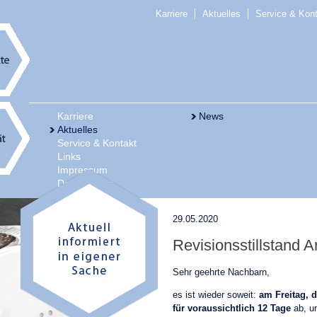
Karriere
Aktuelles
Service & Kon
Karriere
News
Aktuelles
Service & Kontakt
Links
Impressum
Datenschutz
29.05.2020
Revisionsstillstand 
Sehr geehrte Nachbarn,
es ist wieder soweit:
am Freitag, d
für voraussichtlich 12 Tage
ab, um