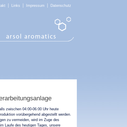
takt
Links
Impressum
Datenschutz
Verarbeitungsanlage
lls zwischen 04:00-06:00 Uhr heute
oduktion vorübergehend abgestellt werden.
gen zu vermeiden, wird im Zuge des
 im Laufe des heutigen Tages, unsere